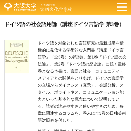
ドイツ語の社会語用論（講座ドイツ言語学 第3巻）
ドイツ語を対象とした言語研究の最新成果を積
極的に発信する学術的な入門書『講座ドイツ言
語学』（全3巻）の第3巻。第1巻『ドイツ語の文
法論』、第2巻『ドイツ語の歴史論』に続く最終
巻となる本書は、言語と社会・コミュニティ・
メディアとの関係をとりあげ、ドイツの言語学
の立場からダイクシス（直示）、会話分析、ス
タイル、ポライトネス、コミュニケーション能
力といった基本的な概念について説明してい
る。読者の読みやすさと使いやすさのため、各
章に関連するコラムを、巻末に全3巻の日独英術
語対照表を付した。