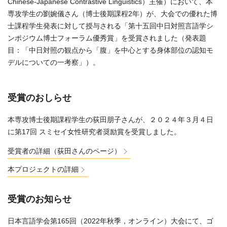
Chinese-Japanese Contrastive Linguistics）主催）において、本
専攻学生の劉婉儀さん（博士後期課程2年）が、大会での優れた博
士課程学生発表に対して授与される「第十五回中日対照言語学シ
ンポジウム博士フォーラム優秀賞」を受賞されました（発表題
目：「中日対照の観点から「腹」を中心とする身体部位の認知モ
デルについての一考察」）。
受賞のおしらせ
本専攻博士後期課程学生の荻田朋子さんが、２０２４年３月４日
に第17回 スミセイ女性研究者奨励賞を受賞しました。
受賞者の詳細（荻田さんのページ）
本プロジェクトの詳細
受賞のお知らせ
日本言語学会第165回（2022年秋季，オンライン）大会にて、ゴ