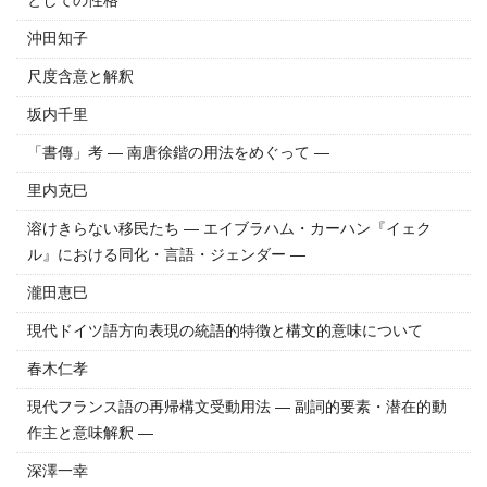
としての性格
沖田知子
尺度含意と解釈
坂内千里
「書傳」考 ― 南唐徐鍇の用法をめぐって ―
里内克巳
溶けきらない移民たち ― エイブラハム・カーハン『イェク
ル』における同化・言語・ジェンダー ―
瀧田恵巳
現代ドイツ語方向表現の統語的特徴と構文的意味について
春木仁孝
現代フランス語の再帰構文受動用法 ― 副詞的要素・潜在的動
作主と意味解釈 ―
深澤一幸