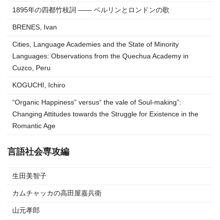
1895年の四都竹枝詞 ―― ベルリンとロンドンの歌
BRENES, Ivan
Cities, Language Academies and the State of Minority
Languages: Observations from the Quechua Academy in
Cuzco, Peru
KOGUCHI, Ichiro
“Organic Happiness” versus“ the vale of Soul-making”:
Changing Attitudes towards the Struggle for Existence in the
Romantic Age
言語社会専攻編
生田美智子
カムチャッカの高田屋嘉兵衛
山元孝郎