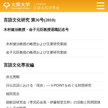
言語文化研究 第36号(2010)
木村健治教授・金子元臣教授退職記念号
木村健治教授の略歴および主要研究業績
金子元臣教授の略歴および主要研究業績
言語文化専攻編
井元秀剛
日仏言語における「現在」― V-POINTをめぐる対照研究
植田晃次
朝鮮語研究会（李完応会長・伊藤韓堂主幹）の活動と民間団体